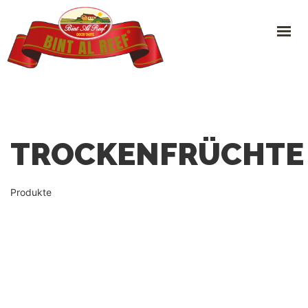
HOME
ÜBER UNS
PRODUKTE
BLOG
TROCKENFRÜCHTE
KONTAKT
DE
▾
Produkte
GET IN TOUCH
Braunschweiger Str. 171 D-38259 Salzgitter DEUTSCHLAND
+49 5341 39 82 69
info@bint-al-reef.de